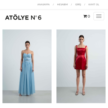
ANASAYFA
/
HESABIM
/
GİRİŞ
/
KAYIT OL
0