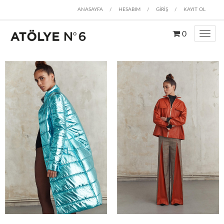
ANASAYFA
/
HESABIM
/
GİRİŞ
/
KAYIT OL
0