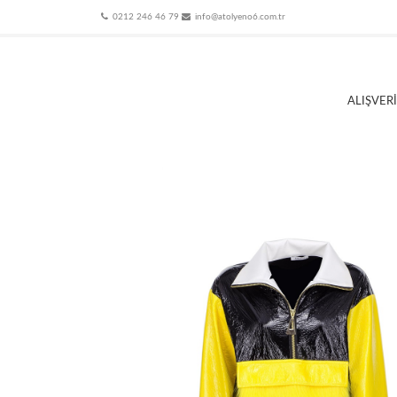
0212 246 46 79
info@atolyeno6.com.tr
ALIŞVER