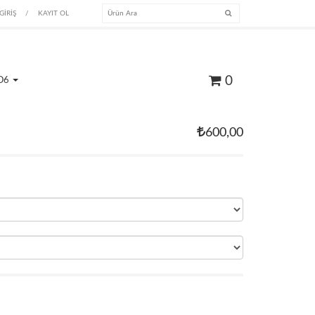
GİRİŞ
/
KAYIT OL
0
O6
600,00