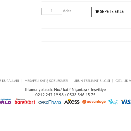
Adet
SEPETE EKLE
|
|
|
E KURALLARI
MESAFELİ SATIŞ SÖZLEŞMESİ
ÜRÜN TESLİMAT BİLGİSİ
GİZLİLİK 
Ihlamur yolu sok. No:7 kat2 Nişantaşı / Teşvikiye
0212 247 19 98 / 0533 546 45 75