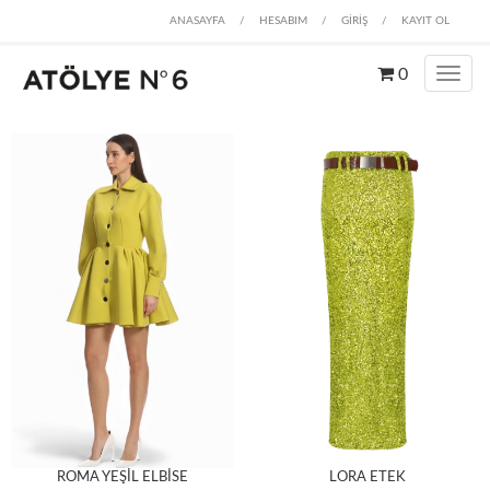
ANASAYFA
/
HESABIM
/
GİRİŞ
/
KAYIT OL
0
ROMA YEŞİL ELBİSE
LORA ETEK