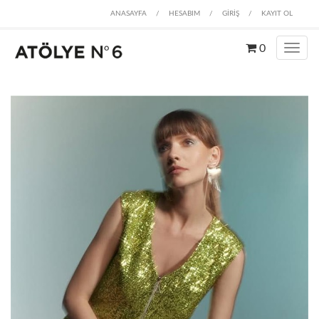
ANASAYFA
/
HESABIM
/
GİRİŞ
/
KAYIT OL
0