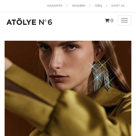
ANASAYFA
/
HESABIM
/
GİRİŞ
/
KAYIT OL
0