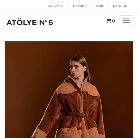
ANASAYFA
/
HESABIM
/
GİRİŞ
/
KAYIT OL
0