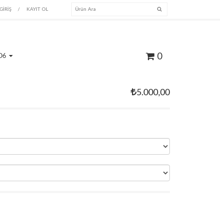
GİRİŞ
/
KAYIT OL
0
O6
5.000,00