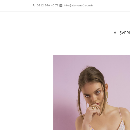
0212 246 46 79
info@atolyeno6.com.tr
ALIŞVER