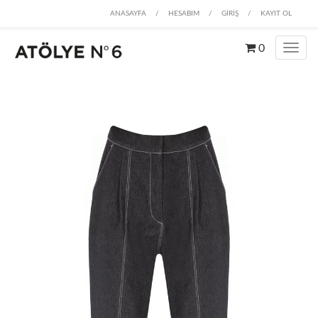
ANASAYFA
/
HESABIM
/
GİRİŞ
/
KAYIT OL
0