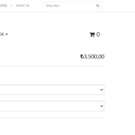
GİRİŞ
/
KAYIT OL
0
O6
3.500,00