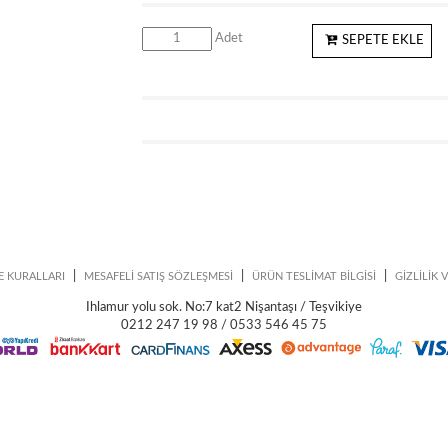
Adet
SEPETE EKLE
|
|
|
E KURALLARI
MESAFELİ SATIŞ SÖZLEŞMESİ
ÜRÜN TESLİMAT BİLGİSİ
GİZLİLİK 
Ihlamur yolu sok. No:7 kat2 Nişantaşı / Teşvikiye
0212 247 19 98 / 0533 546 45 75