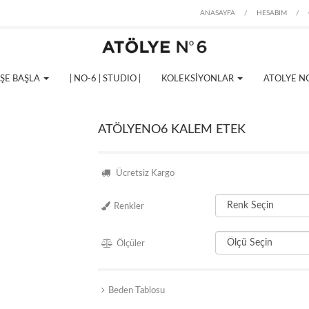
ANASAYFA
/
HESABIM
/
İŞE BAŞLA
| NO-6 | STUDIO |
KOLEKSİYONLAR
ATOLYE N
ATÖLYENO6 KALEM ETEK
Ücretsiz Kargo
Renkler
Ölçüler
Beden Tablosu