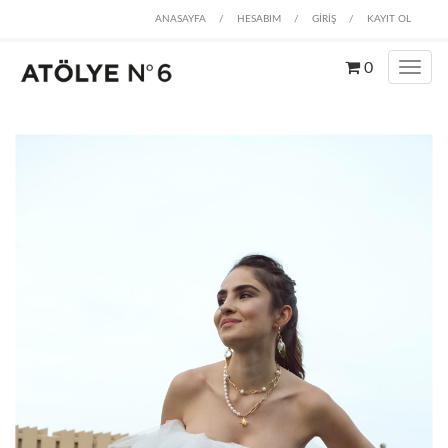
ANASAYFA
/
HESABIM
/
GİRİŞ
/
KAYIT OL
0