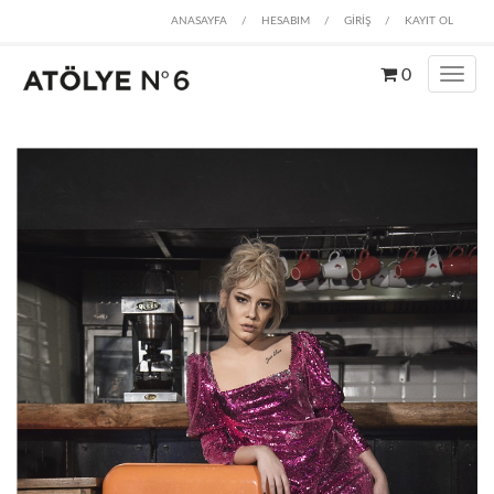
ANASAYFA
/
HESABIM
/
GİRİŞ
/
KAYIT OL
0