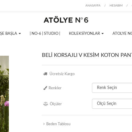
ANASAYFA
/
HESABIM
/
İŞE BAŞLA
| NO-6 | STUDIO |
KOLEKSİYONLAR
ATOLYE N
BELİ KORSAJLI V KESİM KOTON PA
Ücretsiz Kargo
Renkler
Ölçüler
Beden Tablosu