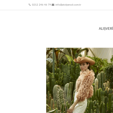
0212 246 46 79
info@atolyeno6.com.tr
ALIŞVER