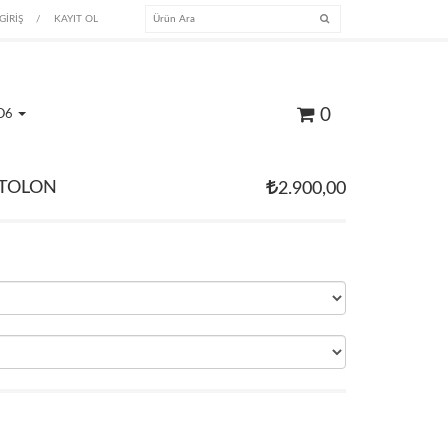
GİRİŞ
/
KAYIT OL
0
O6
NTOLON
2.900,00