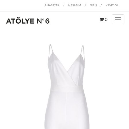
ANASAYFA
/
HESABIM
/
GİRİŞ
/
KAYIT OL
0