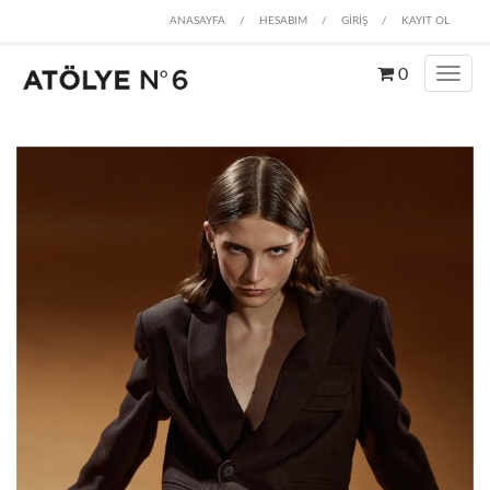
ANASAYFA
/
HESABIM
/
GİRİŞ
/
KAYIT OL
0