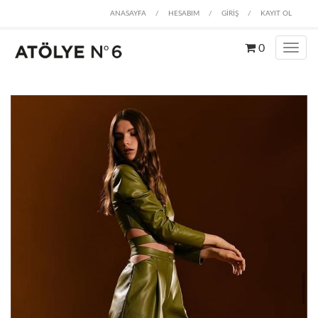
ANASAYFA
/
HESABIM
/
GİRİŞ
/
KAYIT OL
0