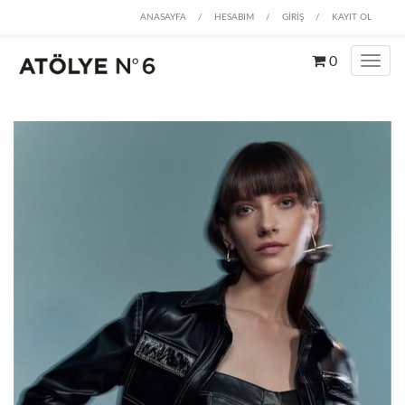
ANASAYFA
/
HESABIM
/
GİRİŞ
/
KAYIT OL
0