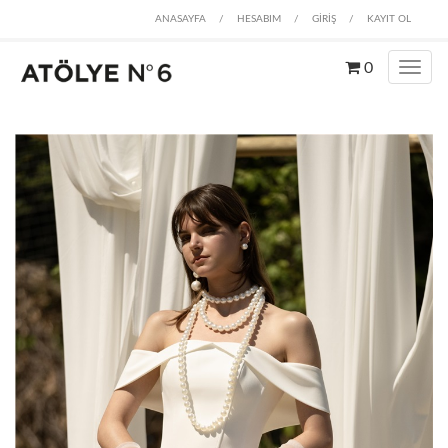
ANASAYFA
/
HESABIM
/
GİRİŞ
/
KAYIT OL
0