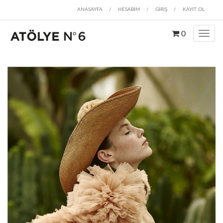
ANASAYFA
/
HESABIM
/
GİRİŞ
/
KAYIT OL
0