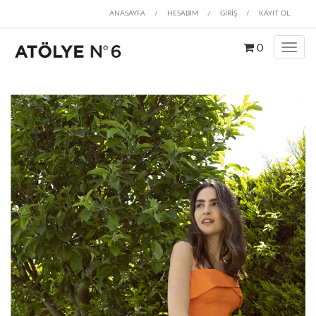
ANASAYFA
/
HESABIM
/
GİRİŞ
/
KAYIT OL
0