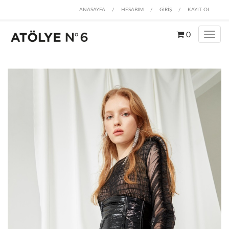
ANASAYFA
/
HESABIM
/
GİRİŞ
/
KAYIT OL
0