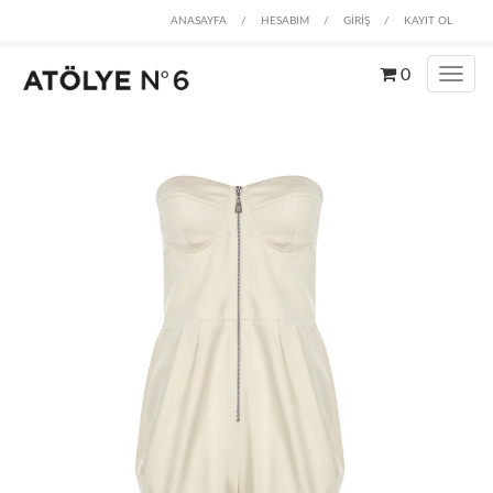
ANASAYFA
/
HESABIM
/
GİRİŞ
/
KAYIT OL
0