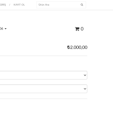
GİRİŞ
/
KAYIT OL
0
O6
2.000,00