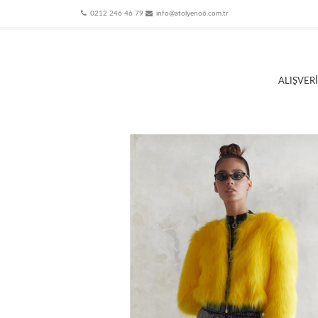
0212 246 46 79
info@atolyeno6.com.tr
ALIŞVER