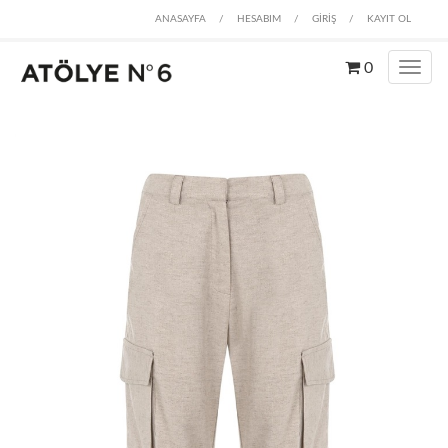
ANASAYFA
/
HESABIM
/
GİRİŞ
/
KAYIT OL
0