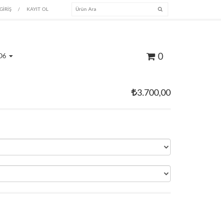
GİRİŞ
/
KAYIT OL
0
O6
3.700,00