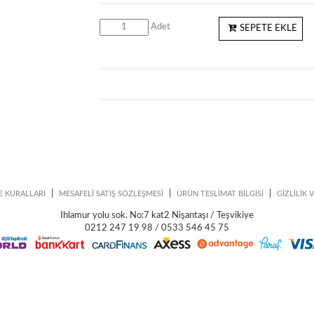
Adet
SEPETE EKLE
|
|
|
E KURALLARI
MESAFELİ SATIŞ SÖZLEŞMESİ
ÜRÜN TESLİMAT BİLGİSİ
GİZLİLİK 
Ihlamur yolu sok. No:7 kat2 Nişantaşı / Teşvikiye
0212 247 19 98 / 0533 546 45 75