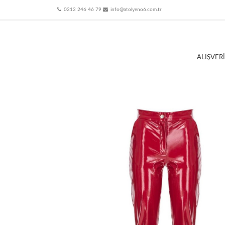
0212 246 46 79
info@atolyeno6.com.tr
ALIŞVER