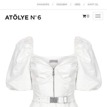
ANASAYFA
/
HESABIM
/
GİRİŞ
/
KAYIT OL
0