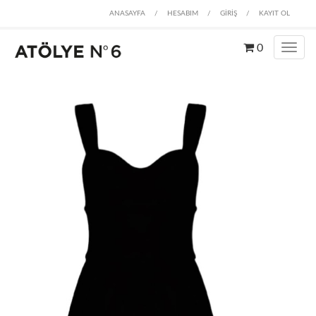
ANASAYFA
/
HESABIM
/
GİRİŞ
/
KAYIT OL
0