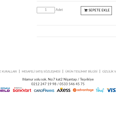
Adet
SEPETE EKLE
|
|
|
E KURALLARI
MESAFELİ SATIŞ SÖZLEŞMESİ
ÜRÜN TESLİMAT BİLGİSİ
GİZLİLİK 
Ihlamur yolu sok. No:7 kat2 Nişantaşı / Teşvikiye
0212 247 19 98 / 0533 546 45 75