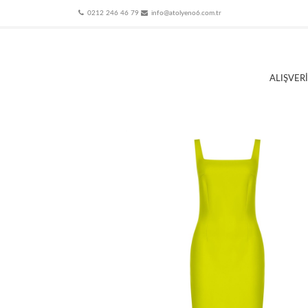
0212 246 46 79
info@atolyeno6.com.tr
ALIŞVER