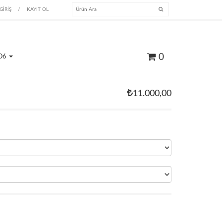
GİRİŞ
/
KAYIT OL
0
O6
11.000,00