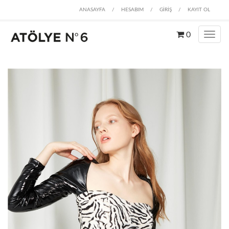
ANASAYFA
/
HESABIM
/
GİRİŞ
/
KAYIT OL
0