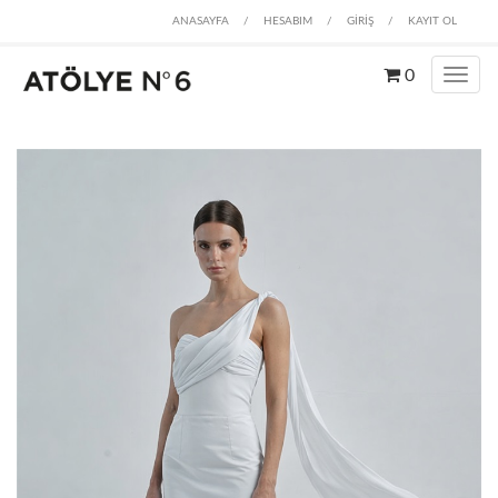
ANASAYFA
/
HESABIM
/
GİRİŞ
/
KAYIT OL
0