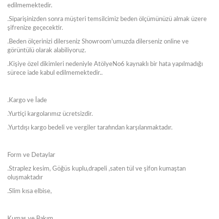
edilmemektedir.
.Siparişinizden sonra müşteri temsilcimiz beden ölçümünüzü almak üzere
şifrenize geçecektir.
.Beden ölçerinizi dilerseniz Showroom'umuzda dilerseniz online ve
görüntülü olarak alabiliyoruz.
.Kişiye özel dikimleri nedeniyle AtölyeNo6 kaynaklı bir hata yapılmadığı
sürece iade kabul edilmemektedir..
.Kargo ve İade
.Yurtiçi kargolarımız ücretsizdir.
.Yurtdışı kargo bedeli ve vergiler tarafından karşılanmaktadır.
Form ve Detaylar
.Straplez kesim, Göğüs kuplu,drapeli ,saten tül ve şifon kumaştan
oluşmaktadır
.Slim kısa elbise,
Kumaş ve Bakım