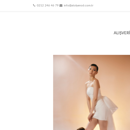
0212 246 46 79
info@atolyeno6.com.tr
ALIŞVER