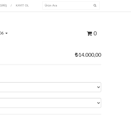
GİRİŞ
/
KAYIT OL
0
O6
14.000,00