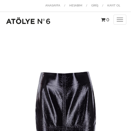
ANASAYFA
/
HESABIM
/
GİRİŞ
/
KAYIT OL
0