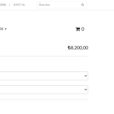
GİRİŞ
/
KAYIT OL
0
O6
8.200,00