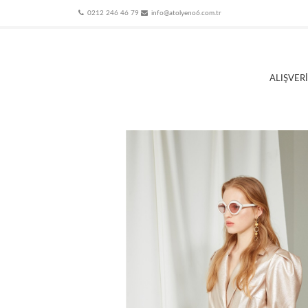
0212 246 46 79
info@atolyeno6.com.tr
ALIŞVER