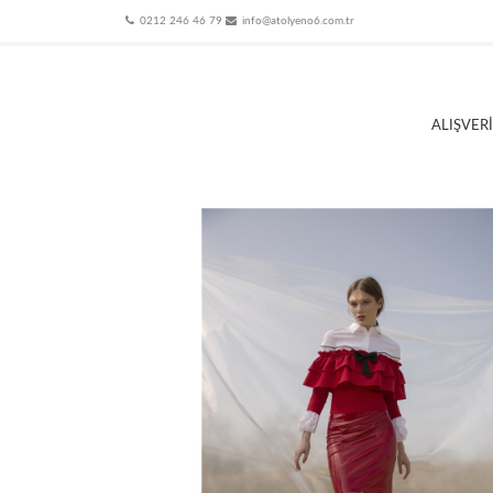
0212 246 46 79
info@atolyeno6.com.tr
ALIŞVER