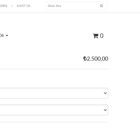
GİRİŞ
/
KAYIT OL
0
O6
2.500,00