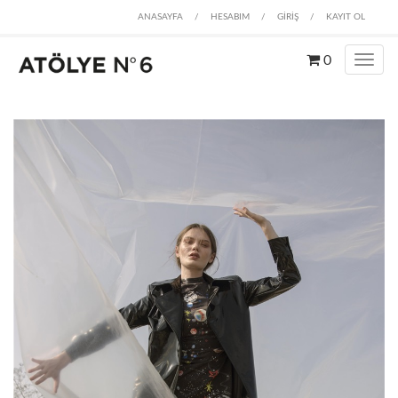
ANASAYFA
/
HESABIM
/
GİRİŞ
/
KAYIT OL
0