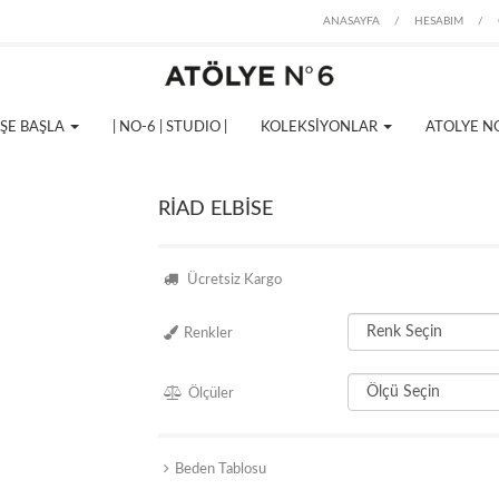
ANASAYFA
/
HESABIM
/
İŞE BAŞLA
| NO-6 | STUDIO |
KOLEKSİYONLAR
ATOLYE N
RİAD ELBİSE
Ücretsiz Kargo
Renkler
Ölçüler
Beden Tablosu