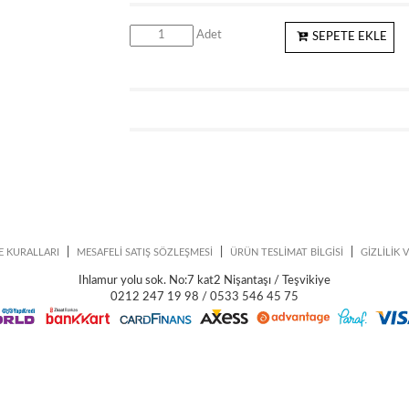
Adet
SEPETE EKLE
|
|
|
E KURALLARI
MESAFELİ SATIŞ SÖZLEŞMESİ
ÜRÜN TESLİMAT BİLGİSİ
GİZLİLİK 
Ihlamur yolu sok. No:7 kat2 Nişantaşı / Teşvikiye
0212 247 19 98 / 0533 546 45 75