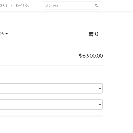
GİRİŞ
/
KAYIT OL
0
O6
6.900,00