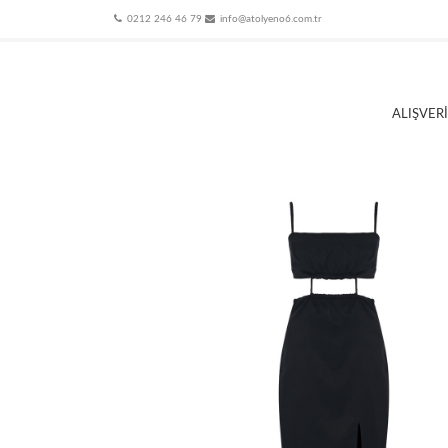
0212 246 46 79
info@atolyeno6.com.tr
ALIŞVER