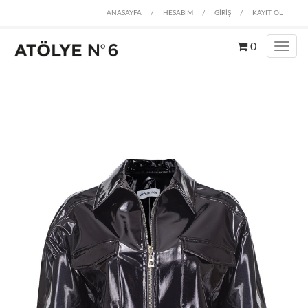
ANASAYFA
/
HESABIM
/
GİRİŞ
/
KAYIT OL
0