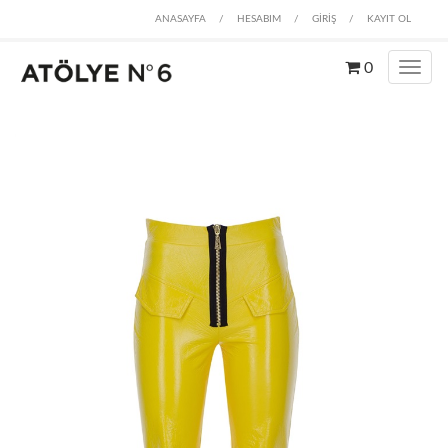
ANASAYFA
/
HESABIM
/
GİRİŞ
/
KAYIT OL
0