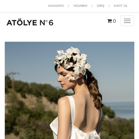
ANASAYFA
/
HESABIM
/
GİRİŞ
/
KAYIT OL
0