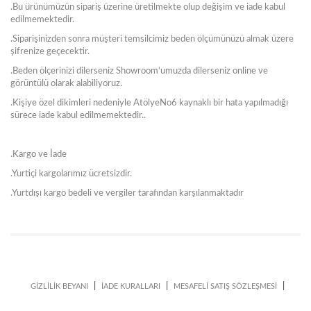
.Bu ürünümüzün sipariş üzerine üretilmekte olup değişim ve iade kabul
edilmemektedir.
.Siparişinizden sonra müşteri temsilcimiz beden ölçümünüzü almak üzere
şifrenize geçecektir.
.Beden ölçerinizi dilerseniz Showroom'umuzda dilerseniz online ve
görüntülü olarak alabiliyoruz.
.Kişiye özel dikimleri nedeniyle AtölyeNo6 kaynaklı bir hata yapılmadığı
sürece iade kabul edilmemektedir..
.Kargo ve İade
.Yurtiçi kargolarımız ücretsizdir.
.Yurtdışı kargo bedeli ve vergiler tarafından karşılanmaktadır
|
|
|
GİZLİLİK BEYANI
İADE KURALLARI
MESAFELİ SATIŞ SÖZLEŞMESİ