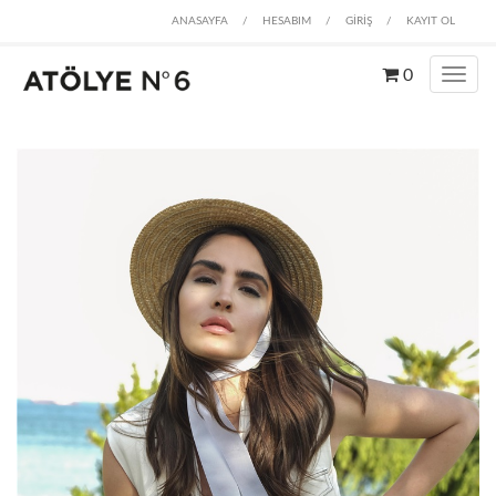
ANASAYFA
/
HESABIM
/
GİRİŞ
/
KAYIT OL
0