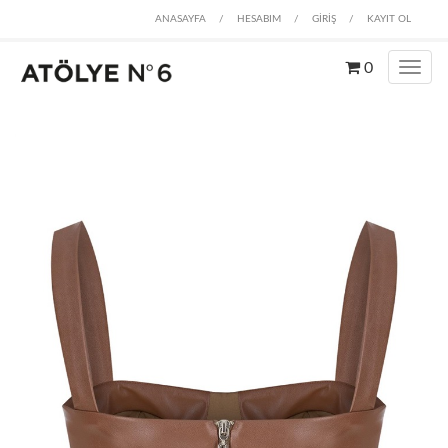
ANASAYFA
/
HESABIM
/
GİRİŞ
/
KAYIT OL
0